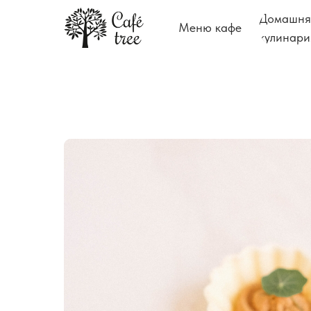
Домашня
Меню кафе
кулинари