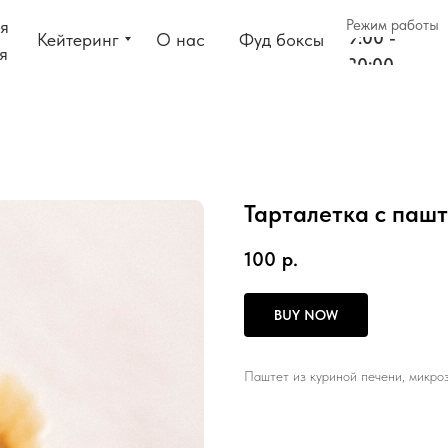
я
Режим работы
9:00 -
Кейтеринг
О нас
Фуд боксы
я
20:00
Тарталетка с пашт
100
р.
BUY NOW
Паштет из куриной печени, микроз