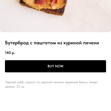
Бутерброд с паштетом из куриной печени
140
р.
BUY NOW
Черный хлеб, паштет из куриной печени, жареный бекон, микро
зелень. 25 гр.