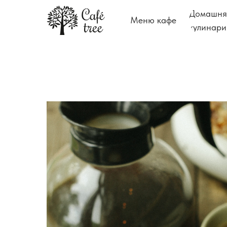
Домашня
Меню кафе
кулинари