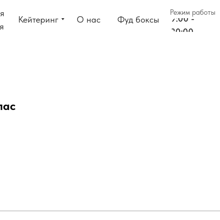
я
Режим работы
9:00 -
Кейтеринг
О нас
Фуд боксы
я
20:00
лас